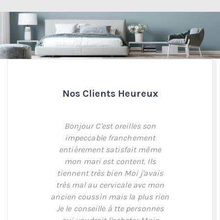
Nos Clients Heureux
lent ! Je
Bonjour C'est oreilles son
Après les 
 achat,
impeccable franchement
pendant u
ne laverai
entièrement satisfait même
je dois
la protéger
mon mari est content. Ils
corresp
telas.
tiennent très bien Moi j'avais
mes
très mal au cervicale avc mon
s'enfon
ancien coussin mais la plus rien
sont vr
Doe
Je le conseille à tte personnes
accomp