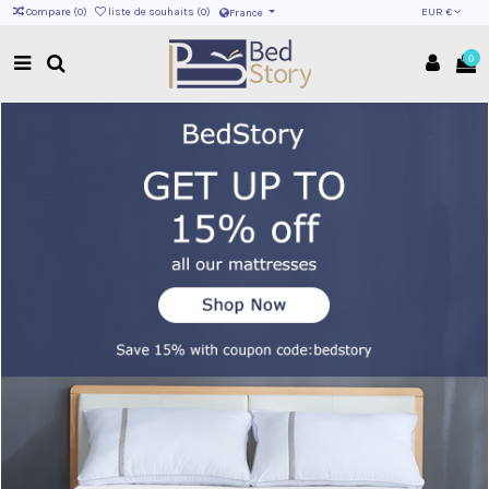
EUR €
Compare (
0
)
liste de souhaits (
0
)
France
0