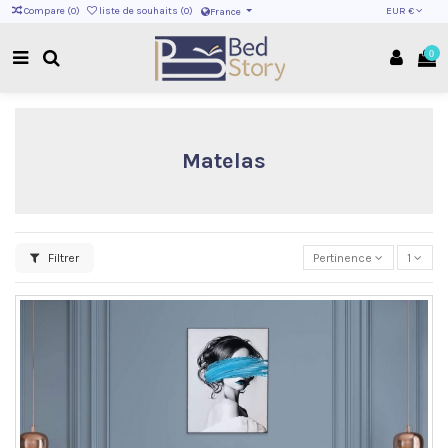
EUR €
Compare (
0
)
liste de souhaits (
0
)
France
0
Matelas
Filtrer
Pertinence
1